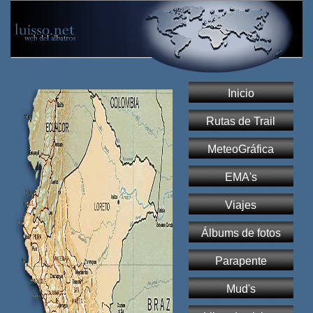
Inicio
Rutas de Trail
MeteoGráfica
EMA's
Viajes
Álbums de fotos
Parapente
Mud's